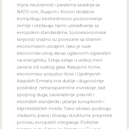
Vojna neutralnost i paralelna saradnja sa
NATO-om, Rusijom i Kinom dodatno
komplikuju bezbednosno pozicioniranje
zemlje i otežavaju njeno usklađivanje sa
evropskim standardima. Socioekonomske
ranjivosti snažno su povezane sa stranim
ekonomskim uticajem. Iako je ruski
ekonomski uticaj danas uglavnom ograničen
na energetiku, Srbija ostaje u velikoj meri
zavisna od ruskog gasa. Nasuprot tome,
ekonomsko prisustvo Kine i Ujedinjenih
Arapskih Emirata ima dublje i dugoročnije
posledice: netransparentne investicije, rast
spoljnog duga, zaobilaženje pravnih i
ekoloških standarda i jačanje koruptivnih i
klijentelističkih mreža. Takvi obrasci podrivaju
vladavinu prava i stvaraju strukturne prepreke
procesu evropskih integracija. Političke