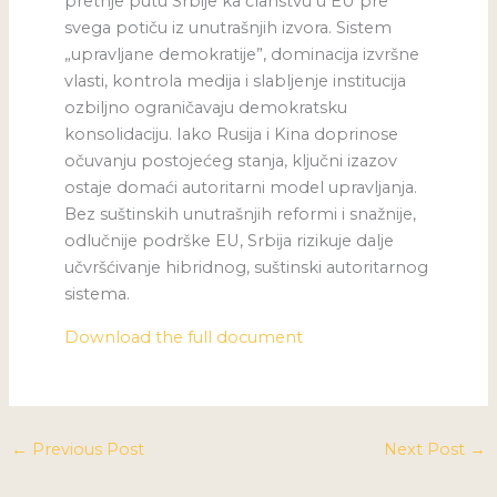
pretnje putu Srbije ka članstvu u EU pre
svega potiču iz unutrašnjih izvora. Sistem
„upravljane demokratije”, dominacija izvršne
vlasti, kontrola medija i slabljenje institucija
ozbiljno ograničavaju demokratsku
konsolidaciju. Iako Rusija i Kina doprinose
očuvanju postojećeg stanja, ključni izazov
ostaje domaći autoritarni model upravljanja.
Bez suštinskih unutrašnjih reformi i snažnije,
odlučnije podrške EU, Srbija rizikuje dalje
učvršćivanje hibridnog, suštinski autoritarnog
sistema.
Download the full document
←
Previous Post
Next Post
→