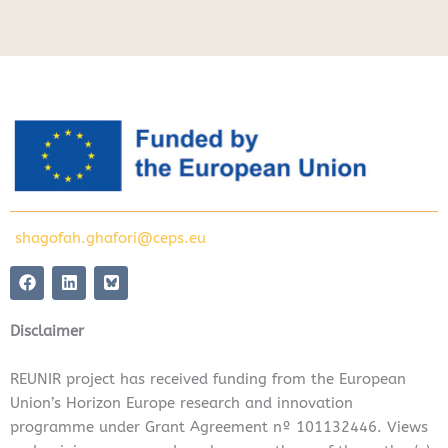
shagofah.ghafori@ceps.eu
F
L
a
i
c
n
e
k
Disclaimer
b
e
o
d
o
i
REUNIR project has received funding from the European
k
n
Union’s Horizon Europe research and innovation
programme under Grant Agreement nº 101132446. Views