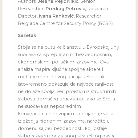
Authors:
Jelena Pejić Nikić,
Senior
Researcher,
Predrag Petrović,
Research
Director,
Ivana Ranković,
Researcher –
Belgrade Centre for Security Policy (BCSP)
Sažetak
Srbija se na putu ka članstvu u Evropskoj uniji
suočava sa isprepletanim bezbednosnim,
ekonomskim i političkim izazovima. Ova
analiza mapira ključne spoljne aktere i
mehanizme njihovog uticaja u Srbiji, ali
istovremeno pokazuje da najveće ranjivosti
ne dolaze spolja, već proističu iz strukturnih
slabosti domaćeg upravljanja. Iako se Srbija
ne suočava sa neposrednim
konvencionalnim vojnim pretnjama, sve je
izloženija hibridnim izazovima, naročito u
domenu sajber bezbednosti, koji ostaje
slabo razvijen i bez jasnog strateškog okvira.